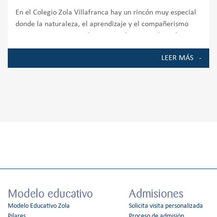
En el Colegio Zola Villafranca hay un rincón muy especial
donde la naturaleza, el aprendizaje y el compañerismo
crecen juntos. Nuestro huerto escolar es mucho más que
un espacio de cultivo; es un auténtico entorno de
LEER MÁS
aprendizaje que involucra a
Modelo educativo
Admisiones
Modelo Educativo Zola
Solicita visita personalizada
Pilares
Proceso de admisión