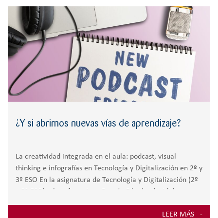
r
RESPONSABILIDAD
BACHILLERATO
:
Orientación familiar
¿Y si abrimos nuevas vías de aprendizaje?
La creatividad integrada en el aula: podcast, visual
thinking e infografías en Tecnología y Digitalización en 2º y
3º ESO En la asignatura de Tecnología y Digitalización (2º
y 3º ESO), el profesor Juan Ramón Díaz ha decidido
romper moldes
LEER MÁS