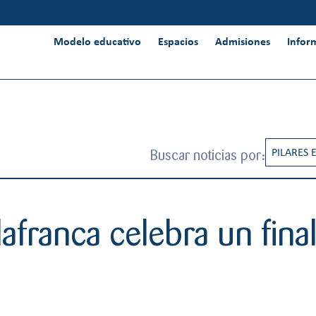
Modelo educativo
Espacios
Admisiones
Infor
Buscar noticias por:
PILARES 
CREATIV
INNOVAC
llafranca celebra un fina
INTERNA
PENSAMI
RESPONS