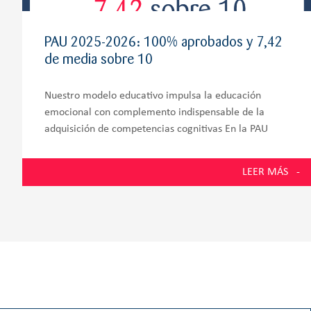
PAU 2025-2026: 100% aprobados y 7,42
de media sobre 10
Nuestro modelo educativo impulsa la educación
emocional con complemento indispensable de la
adquisición de competencias cognitivas En la PAU
2026, los estudiantes de la promoción número 58 del
Colegio Zola Villafranca, situado en Villanueva de la
LEER MÁS
Cañada y muy próximo a Villanueva del