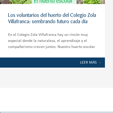
Los voluntarios del huerto del Colegio Zola
Villafranca: sembrando futuro cada día
En el Colegio Zola Villafranca hay un rincón muy
especial donde la naturaleza, el aprendizaje y el
compañerismo crecen juntos. Nuestro huerto escolar
es mucho más que un espacio de cultivo; es un
auténtico entorno de aprendizaje que involucra a
LEER MÁS