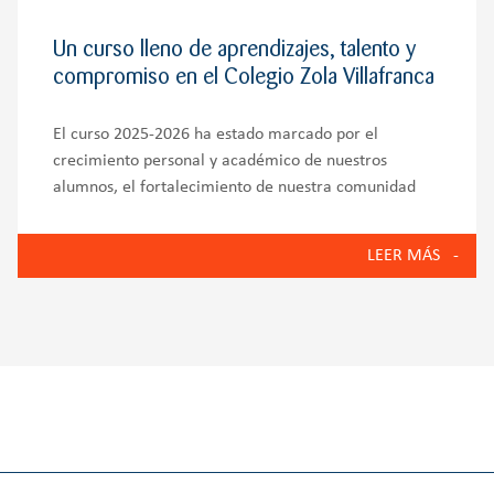
Un curso lleno de aprendizajes, talento y
compromiso en el Colegio Zola Villafranca
El curso 2025-2026 ha estado marcado por el
crecimiento personal y académico de nuestros
alumnos, el fortalecimiento de nuestra comunidad
educativa y la puesta en marcha de iniciativas que
reflejan los valores del Colegio Zola Villafranca:
LEER MÁS
innovación, bienestar emocional, compromiso