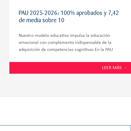
PAU 2025-2026: 100% aprobados y 7,42
de media sobre 10
Nuestro modelo educativo impulsa la educación
emocional con complemento indispensable de la
adquisición de competencias cognitivas En la PAU
2026, los estudiantes de la promoción número 58 del
Colegio Zola Villafranca, situado en Villanueva de la
LEER MÁS
Cañada y muy próximo a Villanueva del