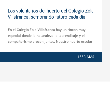
Los voluntarios del huerto del Colegio Zola
Villafranca: sembrando futuro cada día
En el Colegio Zola Villafranca hay un rincón muy
especial donde la naturaleza, el aprendizaje y el
compañerismo crecen juntos. Nuestro huerto escolar
es mucho más que un espacio de cultivo; es un
auténtico entorno de aprendizaje que involucra a
LEER MÁS