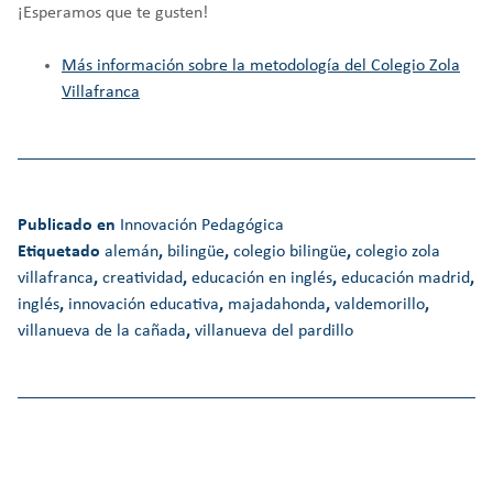
¡Esperamos que te gusten!
Más información sobre la metodología del Colegio Zola
Villafranca
Publicado en
Innovación Pedagógica
Etiquetado
alemán
,
bilingüe
,
colegio bilingüe
,
colegio zola
villafranca
,
creatividad
,
educación en inglés
,
educación madrid
,
inglés
,
innovación educativa
,
majadahonda
,
valdemorillo
,
villanueva de la cañada
,
villanueva del pardillo