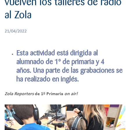
vuelven los talleres de radio
r
RESPONSABILIDAD
BACHILLERATO
:
al Zola
Orientación familiar
21/04/2022
Esta actividad está dirigida al
alumnado de 1º de primaria y 4
años. Una parte de las grabaciones se
ha realizado en inglés.
Zola Reporters
de 1º Primari
a
on air!