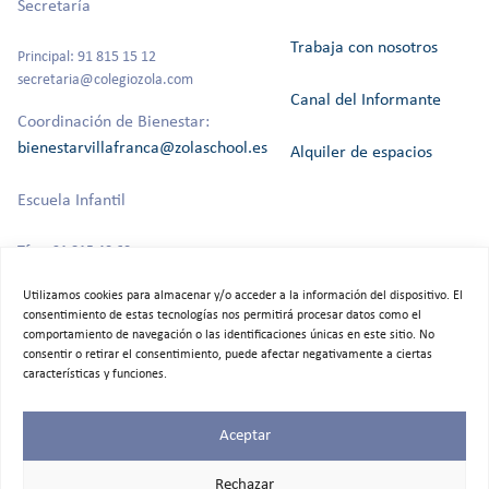
Secretaría
Trabaja con nosotros
Principal: 91 815 15 12
secretaria@colegiozola.com
Canal del Informante
Coordinación de Bienestar:
bienestarvillafranca@zolaschool.es
Alquiler de espacios
Escuela Infantil
Tfno: 91 815 40 60
Utilizamos cookies para almacenar y/o acceder a la información del dispositivo. El
consentimiento de estas tecnologías nos permitirá procesar datos como el
comportamiento de navegación o las identificaciones únicas en este sitio. No
©2025 Colegio Bilingüe Zola Villafranca.
consentir o retirar el consentimiento, puede afectar negativamente a ciertas
Todos los derechos reservados
características y funciones.
Aceptar
Rechazar