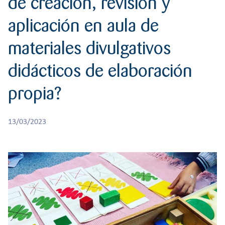
de creación, revisión y
r
RESPONSABILIDAD
BACHILLERATO
:
aplicación en aula de
Orientación familiar
materiales divulgativos
didácticos de elaboración
propia?
13/03/2023