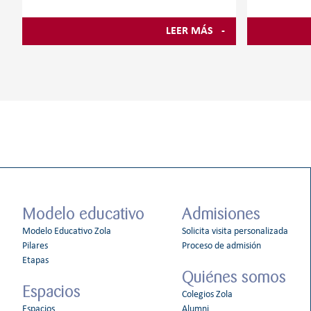
crecimiento personal, emocional y
En el Colegi
cognitivo. A través de la experimentación
aprendizaje
LEER MÁS
libre, el juego y la exploración de
experiencia,
materiales, los niños aprenden
experimenta
cuenta con 
clave: INN
Primaria y 
Infantil, d
forma
Modelo educativo
Admisiones
Modelo Educativo Zola
Solicita visita personalizada
Pilares
Proceso de admisión
Etapas
Quiénes somos
Espacios
Colegios Zola
Espacios
Alumni