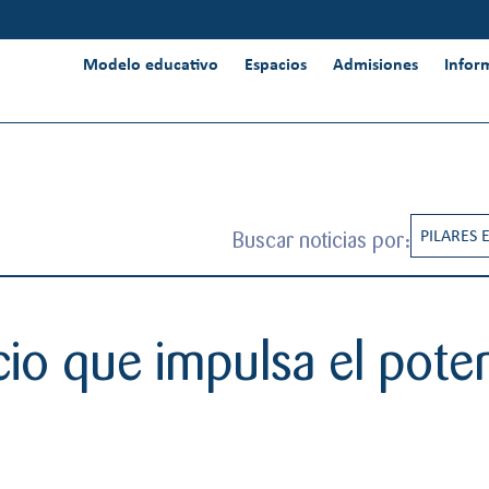
Modelo educativo
Espacios
Admisiones
Infor
Buscar noticias por:
PILARES 
CREATIV
INNOVAC
acio que impulsa el pote
INTERNA
PENSAMI
RESPONS