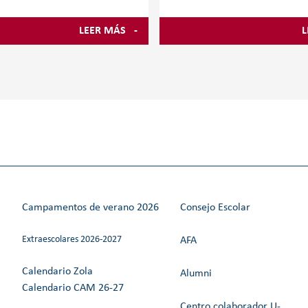
Los alumnos del Bachillerato d
o Zola Villafranca, el
los Colegios Zola presentan la
 se construye a través de la
LEER MÁS
L
“Identidad y Fortaleza”, una m
 la curiosidad y la
artística que se podrá visitar d
ción. Para ello, el centro
dos espacios
OVALAB en Educación
el Laboratorio de Educación
onde el alumnado aprende de
Campamentos de verano 2026
Consejo Escolar
Extraescolares 2026-2027
AFA
Calendario Zola
Alumni
Calendario CAM 26-27
Centro colaborador U-