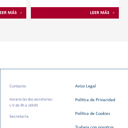
diferente con el proyecto “Eureka:
e Artes de
pequeños inventores, grandes soluciones”,
 exposición
EER MÁS
LEER MÁS
integrando Social Science, Lengua, English
uestra
y
el 10
Contacto
Aviso Legal
Horario las dos secretarías:
Política de Privacidad
L-V de 9h a 16h45
Política de Cookies
Secretaría
Trabaja con nosotros