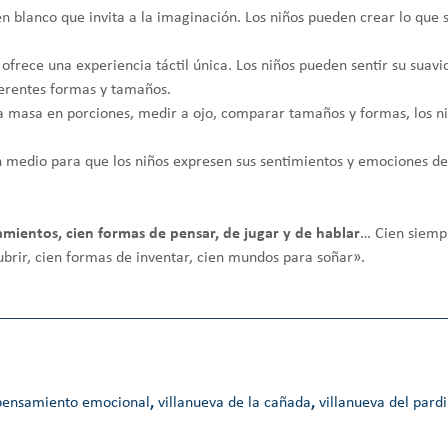
en blanco que invita a la imaginación. Los niños pueden crear lo que s
 ofrece una experiencia táctil única. Los niños pueden sentir su suav
erentes formas y tamaños.
r la masa en porciones, medir a ojo, comparar tamaños y formas, los 
n medio para que los niños expresen sus sentimientos y emociones d
mientos, cien formas de pensar, de jugar y de hablar
… Cien siempr
ubrir, cien formas de inventar, cien mundos para soñar».
pensamiento emocional
,
villanueva de la cañada
,
villanueva del pardi