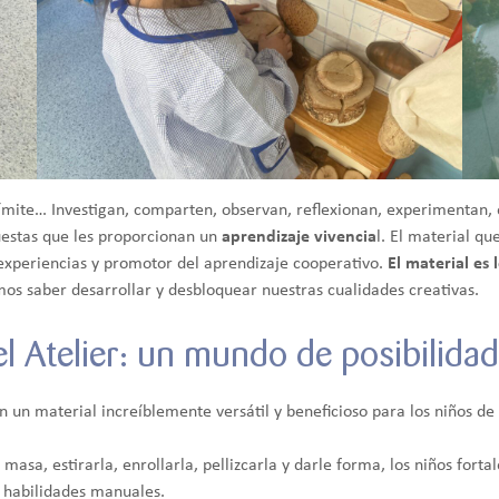
e límite… Investigan, comparten, observan, reflexionan, experimentan
puestas que les proporcionan un
aprendizaje vivencia
l. El material que
xperiencias y promotor del aprendizaje cooperativo.
El material es 
os saber desarrollar y desbloquear nuestras cualidades creativas.
l Atelier: un mundo de posibilida
on un material increíblemente versátil y beneficioso para los niños d
 masa, estirarla, enrollarla, pellizcarla y darle forma, los niños fort
s habilidades manuales.