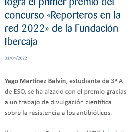
logra el primer premio del
r
RESPONSABILIDAD
BACHILLERATO
:
concurso «Reporteros en la
Orientación familiar
red 2022» de la Fundación
Ibercaja
01/04/2022
Yago Martínez Balvin
, estudiante de 3º A
de ESO, se ha alzado con el premio gracias
a un trabajo de divulgación científica
sobre la resistencia a los antibióticos.