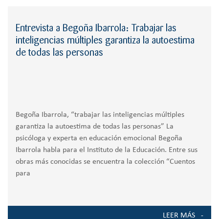
r
RESPONSABILIDAD
BACHILLERATO
:
Orientación familiar
Entrevista a Begoña Ibarrola: Trabajar las
inteligencias múltiples garantiza la autoestima
de todas las personas
Begoña Ibarrola, “trabajar las inteligencias múltiples
garantiza la autoestima de todas las personas” La
psicóloga y experta en educación emocional Begoña
Ibarrola habla para el Instituto de la Educación. Entre sus
obras más conocidas se encuentra la colección “Cuentos
para
LEER MÁS