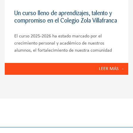
Un curso lleno de aprendizajes, talento y
compromiso en el Colegio Zola Villafranca
El curso 2025-2026 ha estado marcado por el
crecimiento personal y académico de nuestros
alumnos, el fortalecimiento de nuestra comunidad
educativa y la puesta en marcha de iniciativas que
reflejan los valores del Colegio Zola Villafranca:
LEER MÁS
innovación, bienestar emocional, compromiso