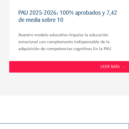
PAU 2025-2026: 100% aprobados y 7,42
de media sobre 10
Nuestro modelo educativo impulsa la educación
emocional con complemento indispensable de la
adquisición de competencias cognitivas En la PAU
2026, los estudiantes de la promoción número 58 del
Colegio Zola Villafranca, situado en Villanueva de la
LEER MÁS
Cañada y muy próximo a Villanueva del