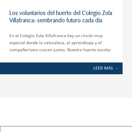
Los voluntarios del huerto del Colegio Zola
Villafranca: sembrando futuro cada día
En el Colegio Zola Villafranca hay un rincón muy
especial donde la naturaleza, el aprendizaje y el
compañerismo crecen juntos. Nuestro huerto escolar
es mucho más que un espacio de cultivo; es un
auténtico entorno de aprendizaje que involucra a
LEER MÁS