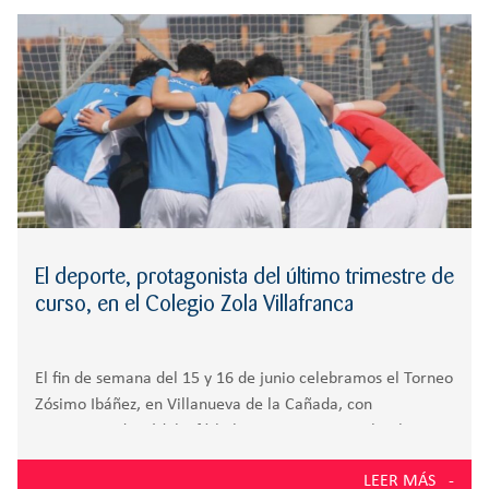
r
RESPONSABILIDAD
BACHILLERATO
:
Orientación familiar
El deporte, protagonista del último trimestre de
curso, en el Colegio Zola Villafranca
El fin de semana del 15 y 16 de junio celebramos el Torneo
Zósimo Ibáñez, en Villanueva de la Cañada, con
encuentros de pádel y fútbol La primavera en el Colegio
Zola Villafranca, en Villanueva de la Cañada, está siendo
LEER MÁS