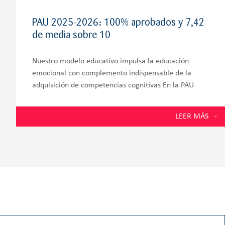
PAU 2025-2026: 100% aprobados y 7,42
de media sobre 10
Nuestro modelo educativo impulsa la educación
emocional con complemento indispensable de la
adquisición de competencias cognitivas En la PAU
2026, los estudiantes de la promoción número 58 del
Colegio Zola Villafranca, situado en Villanueva de la
LEER MÁS
Cañada y muy próximo a Villanueva del