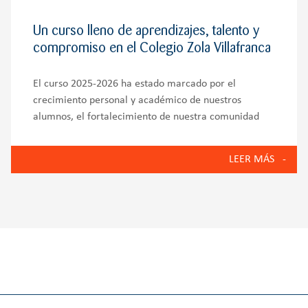
Un curso lleno de aprendizajes, talento y
compromiso en el Colegio Zola Villafranca
El curso 2025-2026 ha estado marcado por el
crecimiento personal y académico de nuestros
alumnos, el fortalecimiento de nuestra comunidad
educativa y la puesta en marcha de iniciativas que
reflejan los valores del Colegio Zola Villafranca:
LEER MÁS
innovación, bienestar emocional, compromiso