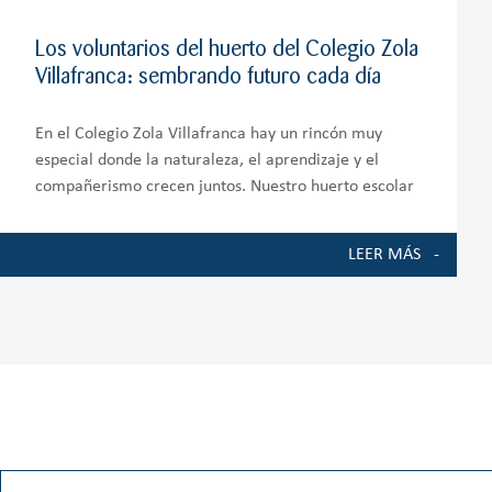
Los voluntarios del huerto del Colegio Zola
Villafranca: sembrando futuro cada día
En el Colegio Zola Villafranca hay un rincón muy
especial donde la naturaleza, el aprendizaje y el
compañerismo crecen juntos. Nuestro huerto escolar
es mucho más que un espacio de cultivo; es un
auténtico entorno de aprendizaje que involucra a
LEER MÁS