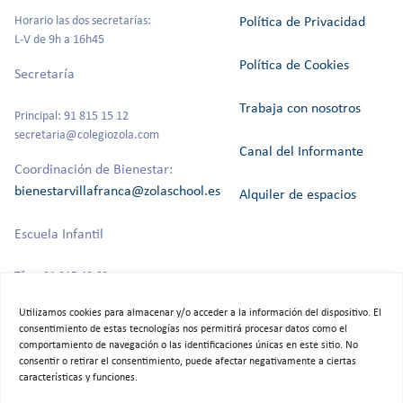
Horario las dos secretarías:
Política de Privacidad
L-V de 9h a 16h45
Política de Cookies
Secretaría
Trabaja con nosotros
Principal: 91 815 15 12
secretaria@colegiozola.com
Canal del Informante
Coordinación de Bienestar:
bienestarvillafranca@zolaschool.es
Alquiler de espacios
Escuela Infantil
Tfno: 91 815 40 60
Utilizamos cookies para almacenar y/o acceder a la información del dispositivo. El
consentimiento de estas tecnologías nos permitirá procesar datos como el
comportamiento de navegación o las identificaciones únicas en este sitio. No
©2025 Colegio Bilingüe Zola Villafranca.
consentir o retirar el consentimiento, puede afectar negativamente a ciertas
Todos los derechos reservados
características y funciones.