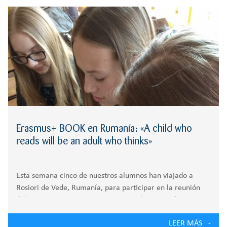
r
RESPONSABILIDAD
BACHILLERATO
:
Orientación familiar
Erasmus+ BOOK en Rumanía: «A child who
reads will be an adult who thinks»
Esta semana cinco de nuestros alumnos han viajado a
Rosiori de Vede, Rumanía, para participar en la reunión
del Proyecto Erasmus+ BOOK, cuyo objetivo es fomentar
el hábito de lectura y la comprensión lectora. A este
LEER MÁS
encuentro asistirán también estudiantes