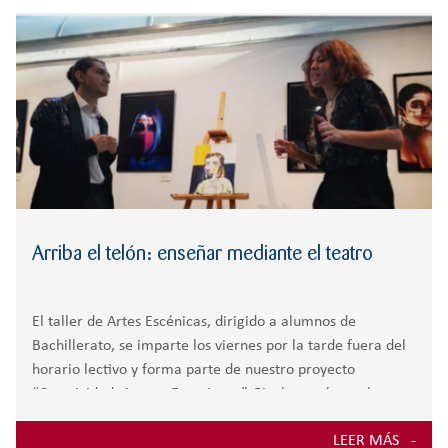
r
RESPONSABILIDAD
BACHILLERATO
:
Orientación familiar
Arriba el telón: enseñar mediante el teatro
El taller de Artes Escénicas, dirigido a alumnos de
Bachillerato, se imparte los viernes por la tarde fuera del
horario lectivo y forma parte de nuestro proyecto
“Creatividad, Artes y Emociones”. Pincha aquí para leer
unas palaras del profesor de
LEER MÁS