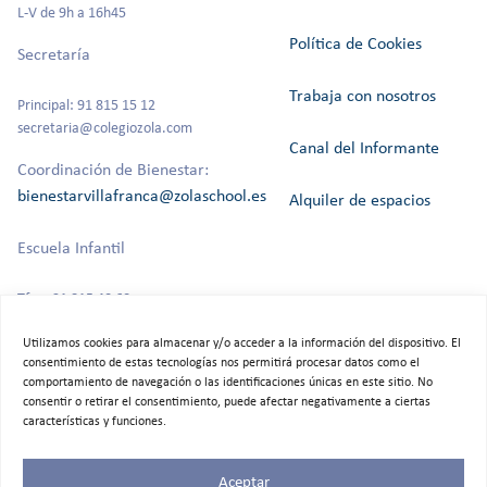
L-V de 9h a 16h45
Política de Cookies
Secretaría
Trabaja con nosotros
Principal: 91 815 15 12
secretaria@colegiozola.com
Canal del Informante
Coordinación de Bienestar:
bienestarvillafranca@zolaschool.es
Alquiler de espacios
Escuela Infantil
Tfno: 91 815 40 60
Utilizamos cookies para almacenar y/o acceder a la información del dispositivo. El
consentimiento de estas tecnologías nos permitirá procesar datos como el
comportamiento de navegación o las identificaciones únicas en este sitio. No
©2025 Colegio Bilingüe Zola Villafranca.
consentir o retirar el consentimiento, puede afectar negativamente a ciertas
Todos los derechos reservados
características y funciones.
Aceptar