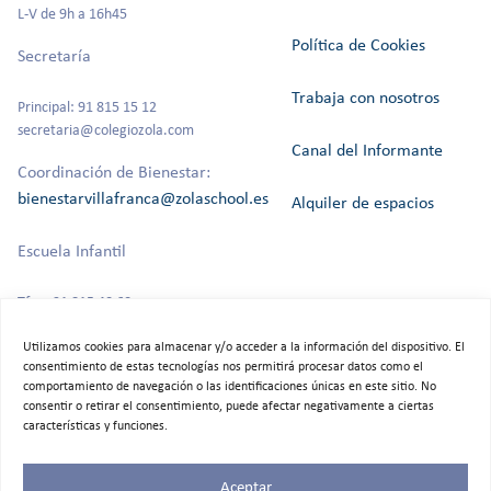
L-V de 9h a 16h45
Política de Cookies
Secretaría
Trabaja con nosotros
Principal: 91 815 15 12
secretaria@colegiozola.com
Canal del Informante
Coordinación de Bienestar:
bienestarvillafranca@zolaschool.es
Alquiler de espacios
Escuela Infantil
Tfno: 91 815 40 60
Utilizamos cookies para almacenar y/o acceder a la información del dispositivo. El
consentimiento de estas tecnologías nos permitirá procesar datos como el
comportamiento de navegación o las identificaciones únicas en este sitio. No
©2025 Colegio Bilingüe Zola Villafranca.
consentir o retirar el consentimiento, puede afectar negativamente a ciertas
Todos los derechos reservados
características y funciones.
Aceptar