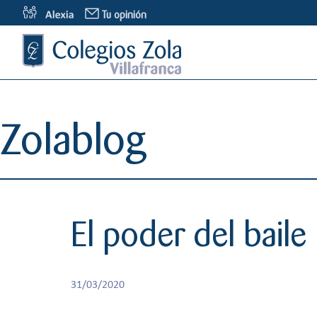
S
Tu opinión
a
l
t
a
r
a
Zolablog
l
c
o
n
t
e
El poder del baile
n
i
d
o
31/03/2020