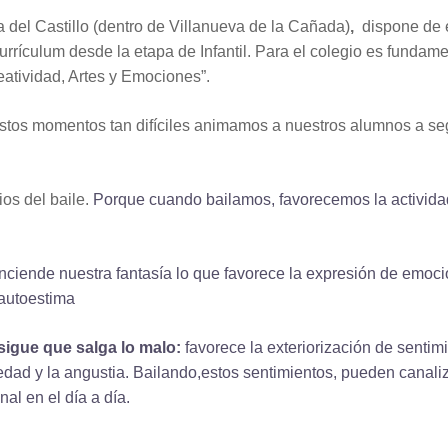
ca del Castillo (dentro de Villanueva de la Cañada)
,
dispone de e
rículum desde la etapa de Infantil. Para el colegio es fundament
atividad, Artes y Emociones”.
estos momentos tan difíciles animamos a nuestros alumnos a segu
ios del baile.
Porque
cuando bailamos, favorecemos la actividad
ciende nuestra fantasía lo que favorece la expresión de emoci
autoestima
igue que salga lo malo
:
favorece la ext
eriorización
de sentim
edad y la angustia.
B
ailando,
estos sentimientos,
pueden canaliza
al en el día a día.