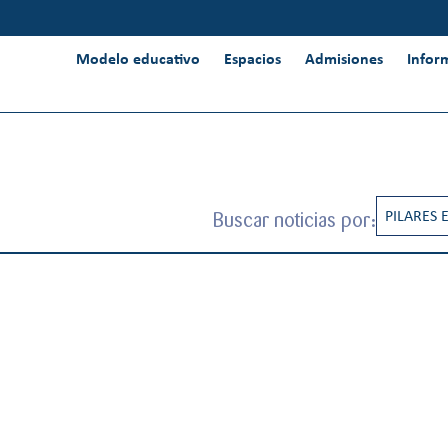
Modelo educativo
Espacios
Admisiones
Infor
Buscar noticias por:
PILARES 
CREATIV
INNOVAC
INTERNA
PENSAMI
RESPONS