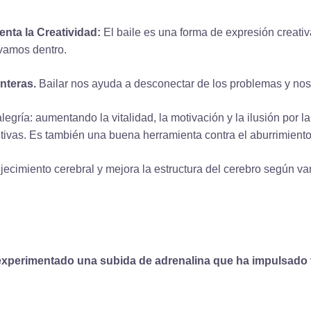
nta la Creatividad
:
E
l baile es una forma de expresión creati
vamos dentro.
enteras
.
Bailar nos ayuda a desconectar de los problemas y nos 
alegría:
aumentando la vitalidad, la
motivación y la ilusión por la
itivas. Es también una buena herramienta contra el aburrimiento
ejecimiento cerebral
y mejora la estructura del cerebro según va
experimentado una
subida de adrenalina
que
ha impulsado