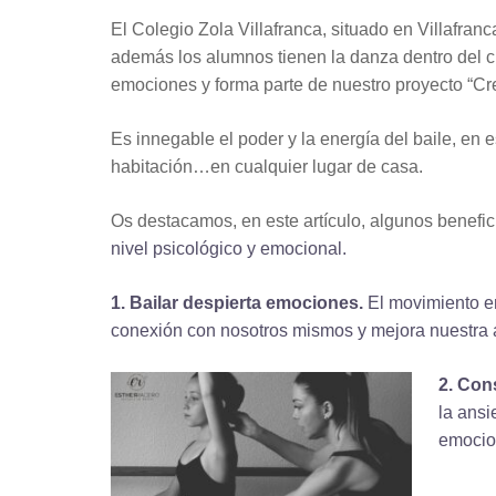
El Colegio Zola Villafranca, situado en Villafran
además los alumnos tienen la danza dentro del cur
emociones y
f
orma parte de nuestro proyecto
“Cre
Es innegable el poder y la energía del baile, en 
habitación…en cualquier lugar de casa.
Os destacamos, en este artículo,
algunos benefic
nivel psicológico y emocional
.
1.
Bailar
despierta emociones.
El movimiento en
conexión con nosotros mismos y mejora nuestra 
2.
Cons
la ansi
emocion