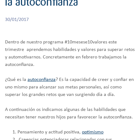
la autoconfianza
r
RESPONSABILIDAD
BACHILLERATO
:
Orientación familiar
30/01/2017
Dentro de nuestro programa #10mesese10valores este
trimestre aprendemos habilidades y valores para superar retos
y automotivarnos. Concretamente en febrero trabajamos la
autoconfianza.
¿Qué es la
autoconfianza
? Es la capacidad de creer y confiar en
uno mismo para alcanzar sus metas personales, así como
superar los grandes retos que van surgiendo día a día.
A continuación os indicamos algunas de las habilidades que
necesitan tener nuestros hijos para favorecer la autoconfianza.
Pensamiento y actitud positiva,
optimismo
Creencias potenciadoras relacionadas con sus