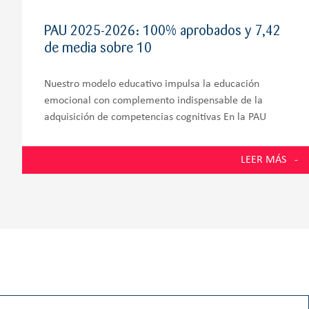
PAU 2025-2026: 100% aprobados y 7,42
de media sobre 10
Nuestro modelo educativo impulsa la educación
emocional con complemento indispensable de la
adquisición de competencias cognitivas En la PAU
2026, los estudiantes de la promoción número 58 del
Colegio Zola Villafranca, situado en Villanueva de la
LEER MÁS
Cañada y muy próximo a Villanueva del