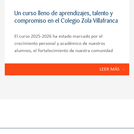
Un curso lleno de aprendizajes, talento y
compromiso en el Colegio Zola Villafranca
El curso 2025-2026 ha estado marcado por el
crecimiento personal y académico de nuestros
alumnos, el fortalecimiento de nuestra comunidad
educativa y la puesta en marcha de iniciativas que
reflejan los valores del Colegio Zola Villafranca:
LEER MÁS
innovación, bienestar emocional, compromiso