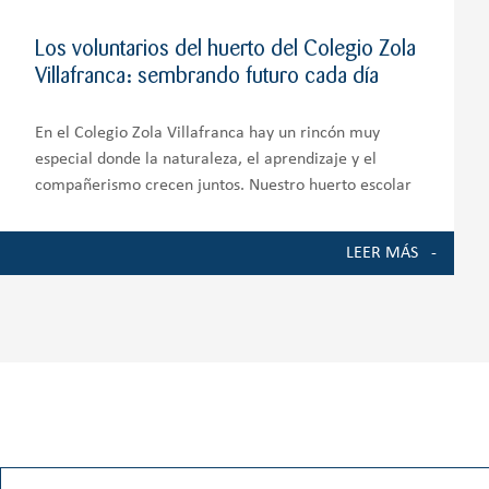
Los voluntarios del huerto del Colegio Zola
Villafranca: sembrando futuro cada día
En el Colegio Zola Villafranca hay un rincón muy
especial donde la naturaleza, el aprendizaje y el
compañerismo crecen juntos. Nuestro huerto escolar
es mucho más que un espacio de cultivo; es un
auténtico entorno de aprendizaje que involucra a
LEER MÁS