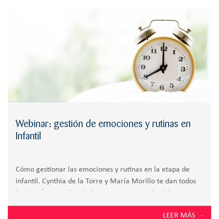
r
RESPONSABILIDAD
BACHILLERATO
:
Orientación familiar
Webinar: gestión de emociones y rutinas en
Infantil
Cómo gestionar las emociones y rutinas en la etapa de
infantil. Cynthia de la Torre y María Morillo te dan todos
los detalles. Cynthia de la Torre, responsable del programa
de Pensamiento Emocional del Colegio Zola Villafranca, y
LEER MÁS
María Morillo,