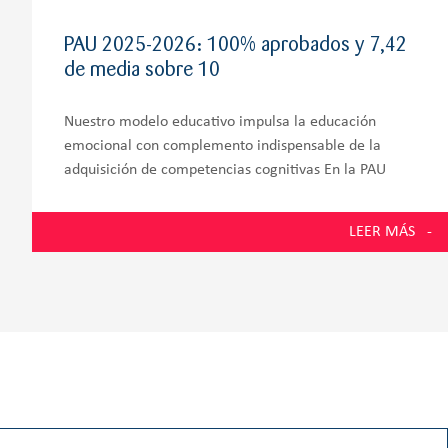
PAU 2025-2026: 100% aprobados y 7,42
de media sobre 10
Nuestro modelo educativo impulsa la educación
emocional con complemento indispensable de la
adquisición de competencias cognitivas En la PAU
2026, los estudiantes de la promoción número 58 del
Colegio Zola Villafranca, situado en Villanueva de la
LEER MÁS
Cañada y muy próximo a Villanueva del