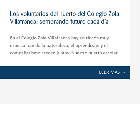
Los voluntarios del huerto del Colegio Zola
Villafranca: sembrando futuro cada día
En el Colegio Zola Villafranca hay un rincón muy
especial donde la naturaleza, el aprendizaje y el
compañerismo crecen juntos. Nuestro huerto escolar
es mucho más que un espacio de cultivo; es un
auténtico entorno de aprendizaje que involucra a
LEER MÁS