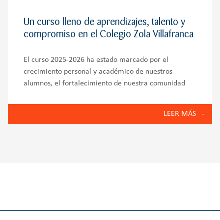
Un curso lleno de aprendizajes, talento y
compromiso en el Colegio Zola Villafranca
El curso 2025-2026 ha estado marcado por el
crecimiento personal y académico de nuestros
alumnos, el fortalecimiento de nuestra comunidad
educativa y la puesta en marcha de iniciativas que
reflejan los valores del Colegio Zola Villafranca:
LEER MÁS
innovación, bienestar emocional, compromiso