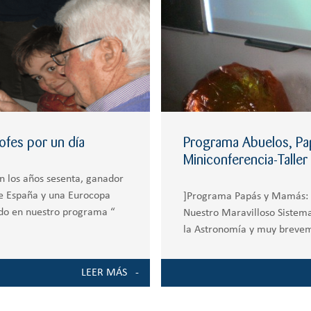
fes por un día
Programa Abuelos, Pap
Miniconferencia-Taller
en los años sesenta, ganador
de España y una Eurocopa
]Programa Papás y Mamás: P
pado en nuestro programa “
Nuestro Maravilloso Sistema
la Astronomía y muy brevem
modo de introducción. Luego
LEER MÁS