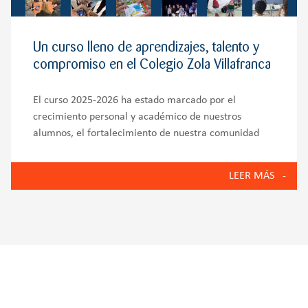
Un curso lleno de aprendizajes, talento y
compromiso en el Colegio Zola Villafranca
El curso 2025-2026 ha estado marcado por el
crecimiento personal y académico de nuestros
alumnos, el fortalecimiento de nuestra comunidad
educativa y la puesta en marcha de iniciativas que
reflejan los valores del Colegio Zola Villafranca:
LEER MÁS
innovación, bienestar emocional, compromiso