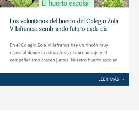
Los voluntarios del huerto del Colegio Zola
Villafranca: sembrando futuro cada día
En el Colegio Zola Villafranca hay un rincón muy
especial donde la naturaleza, el aprendizaje y el
compañerismo crecen juntos. Nuestro huerto escolar
es mucho más que un espacio de cultivo; es un
auténtico entorno de aprendizaje que involucra a
LEER MÁS