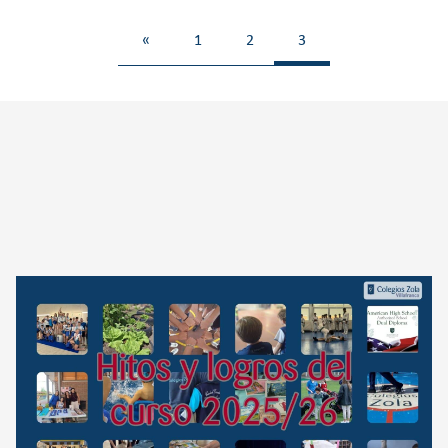
«
1
2
3