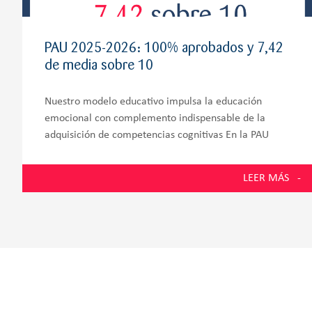
PAU 2025-2026: 100% aprobados y 7,42
de media sobre 10
Nuestro modelo educativo impulsa la educación
emocional con complemento indispensable de la
adquisición de competencias cognitivas En la PAU
2026, los estudiantes de la promoción número 58 del
Colegio Zola Villafranca, situado en Villanueva de la
LEER MÁS
Cañada y muy próximo a Villanueva del